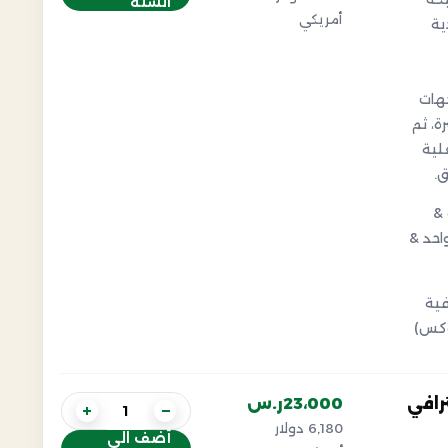
السلة
أمريكي
ية
جهات
ة، ثم
لية
.
 &
صور واحد &
ية
وكس)
رافي
23،000ر.س
+
−
6,180 دولار
أضف الي