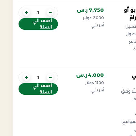
و أو
7,750 ر.س
+
−
مّ
2000 دولار
أضف الي
أمريكي
عميل
السلة
وصول
ن متابع
ة
ي
4,000 ر.س
+
−
1100 دولار
أضف الي
أمريكي
لًا وفق
السلة
،
مواقع،
.