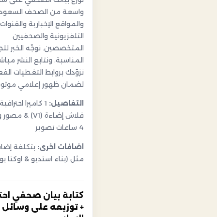
واسعة من الصحف السعود
والمواقع الإخبارية والقنوات
التلفزيونية والصحفيين
المتخصصين. نوجّه الخبر لل
المناسبة، ونتابع النشر مباشر
نزوّدك بروابط التغطيات الفع
لضمان ظهور إعلامي موثوق
التفاصيل:
1 كاميرا احترافية
فلاش إضاءة (V1) & م
4 ساعات تصوير
اضافات اخرى:
بتكلفة إضاف
مثل (بناء استديو & اوكتا ب
كتابة بيان صحفي احت
+ توزيعه على وسائل