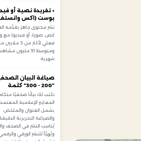
• تغريدة نصية أو فيدي
بوست (اكس وانستغرا
نشر محتوى جاهز يقدّمه ال
(نص، صورة، أو فيديو) مع 
فعلي لأكثر من 3 ملايي
ومتوسط 51 مليون مشاهد
شهرية.
صياغة البيان الصحف
”200 - 300“ كلمة
نكتب لك بيانًا صحفيًا متكام
المعايير الإعلامية المعتمدة
يشمل العنوان والملخص
والصياغة التحريرية الدقيقة.
يُناسب النشر في الصحف وال
ويُهيّأ للنشر الورقي والرقمي