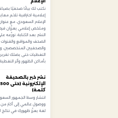
الإعلام
نكتب لك بيانًا صحفيًا بصياغ
إعلامية احترافية تلائم معايي
الإعلام السعودي، مع عنوا
وملخص إعلامي يعزّزان فر
النشر. بعد الكتابة، نوزّعه عل
الصحف والمواقع والقنوات
والصحفيين المتخصصين، ون
التغطيات حتى يصلك تقرير
بأماكن الظهور وأثر التغطية.
نشر خبر بالصحيفة
الإلكترونية (حتى 500
كلمة)
انتشار وسط الجمهور السعو
لغة يعزّز ظهورك في نتائج ا