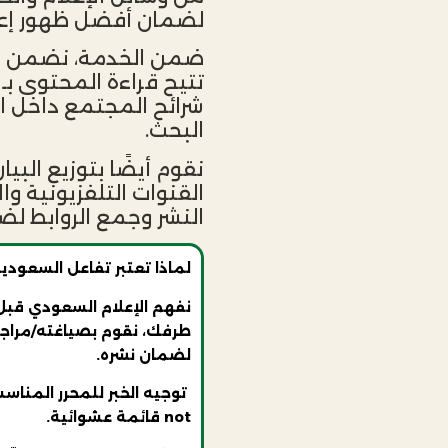
لضمان أفضل ظهور إعل
ضمن الخدمة، نضمن نش
شرائح المجتمع داخل ا
البحث.
نقوم أيضًا بتوزيع البي
القنوات التلفزيونية و
النشر وجمع الروابط ل
لماذا تعتبر تفاعل السعودية
نفهم الإعلام السعودي قبل أ
طرفك، نقوم بصياغته/مراجع
لضمان نشره.
توجيه الخبر للمحرر المنا
not قائمة عشوائية.