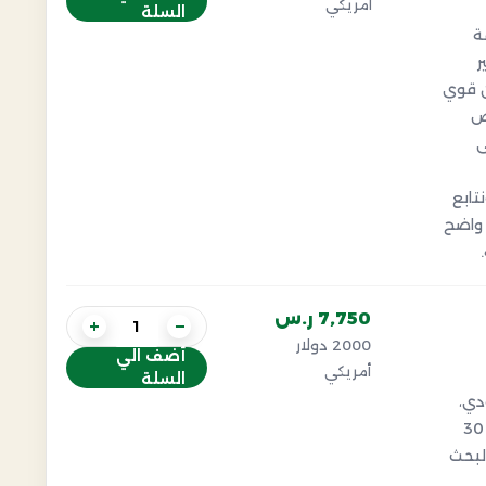
أمريكي
السلة
ة
ر
ن قوي
ص
ى
تابع
 واضح
7,750 ر.س
+
−
2000 دولار
أضف الي
أمريكي
السلة
دي،
ووصول عالمي إلى أكثر من 30
لبحث