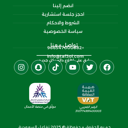
انضم إلينا
احجز جلسة استشارية
الشروط والاحكام
سياسة الخصوصية
تواصل معنا
+966547000882‬
info@taf3ol.com
ابق على اطلاع دائم بكل جديد
موثّق في منصة الأعمال
الرقم الضريبي:
310774991400003
جميع الحقوق محفوظة © 2025 تفاعل السعودية.