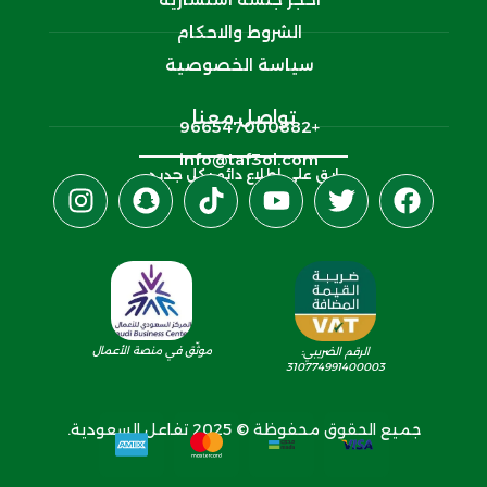
الشروط والاحكام
سياسة الخصوصية
تواصل معنا
+966547000882‬
info@taf3ol.com
ابق على اطلاع دائم بكل جديد
موثّق في منصة الأعمال
الرقم الضريبي:
310774991400003
جميع الحقوق محفوظة © 2025 تفاعل السعودية.