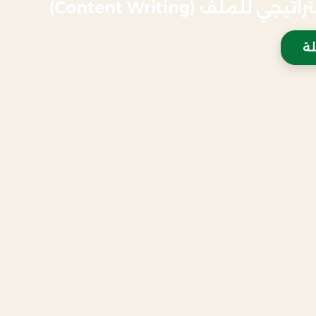
لملف (Content Writing)
لة