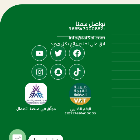
تواصل معنا
+966547000882‬
info@taf3ol.com
ابق على اطلاع دائم بكل جديد
موثّق في منصة الأعمال
الرقم الضريبي:
310774991400003
تواصل معنا