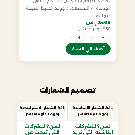
المصدر (AI/PDF) + دليل استخدام للألوان
الجديدة. ✔ التعديلات: 3 جولات لضبط النتيجة
النهائية.
3466 ر.س
930 دولار أمريكي
+
−
أضف الي السلة
تصميم الشعارات
باقة الشعار الأساسية
باقة الشعار الاستراتيجية
(Strategic Logo)
(Startup Logo)
لمن؟ للشركات
لمن؟ للشركات
الناشئة التي تريد
التي تبحث عن