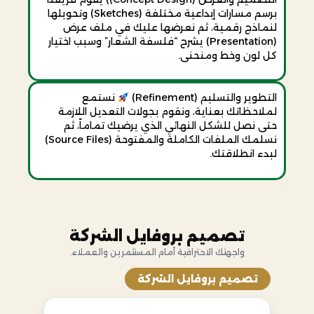
برسم مسارات إبداعية مختلفة (Sketches) وتحويلها
لنماذج رقمية، ثم نعرضها عليك في ملف عرض
(Presentation) يشرح “فلسفة الشعار” وسبب اختيار
كل لون وخط ومنحنى.
التطوير والتسليم (Refinement)
نستمع
لملاحظاتك بعناية، ونقوم بجولات التعديل اللازمة
حتى نصل للشكل النهائي الذي يرضيك تماماً، ثم
نسلمك الملفات الكاملة والمفتوحة (Source Files)
لبدء انطلاقتك.
تصميم بروفايل الشركة
واجهتك الاحترافية أمام المستثمرين والعملاء.
تصميم بروفايل الشركة