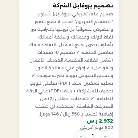
تصميم بروفايل الشركة
صميم ملف تعريفي (بروفايل) بأسلوب
"التصميم التحريري" الفاخر. لا نضع الصور
والنصوص عشوائياً، بل نوزعها باحترافية تبرز
نقاط قوتك، وخدماتك، وسابقة أعمالك
بأسلوب بصري يقنع العميل بالتعاقد معك.
تفاصيل الخدمة: ✔ تصميم 10 صفحات:
(شامل الغلاف، المقدمة، الخدمات، الأعمال،
والفواصل). ✔ إخراج فني: معالجة الصور
وتنسيق النصوص بهوية بصرية موحدة. ✔
تسليم نسختين: ملف (PDF) تفاعلي للويب
(خفيف للمشاركة) + ملف (PDF) عالي الدقة
للطباعة. ✔ التعديلات: جولتان (2) من
التعديلات الشاملة. (ملاحظة: أي صفحة
إضافية تحسب بـ 550 ريال / 146 دولار).
2,932 ر.س
800 دولار أمريكي
+
−