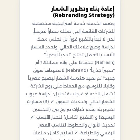
إعادة بناء وتطوير الشعار
(Rebranding Strategy)
وصف الخدمة: خدمة استراتيجية مخصصة
للشركات القائمة التي تملك شعاراً قديماً.
نحن لا نبدأ بالتغيير فوراً؛ بل نجلس معك
لدراسة وضع علامتك الحالي، ونحدد المسار
الأنسب لك: هل تحتاج "تحديثاً بصرياً"
(Refresh) للحفاظ على ولاء عملائك؟ أم
"تغييراً جذرياً" (Rebrand) لاستهداف سوق
جديد؟ ثم نعيد هندسة الشعار ليصبح عصرياً
وقابلاً للتوسع، مع الحفاظ على روح الشركة.
تشمل الخدمة: ✔ جلسة تحليل: لدراسة عيوب
الشعار الحالي وتحديات السوق. ✔ (3) مسارات
تطويرية: نقدم خيارات تتراوح بين (التحسين
البسيط) و (التغيير الكامل) لتختار الأنسب. ✔
تحديث الألوان والخطوط: لتناسب العصر
الرقمي والطباعة. ✔ تسليم كامل: ملفات