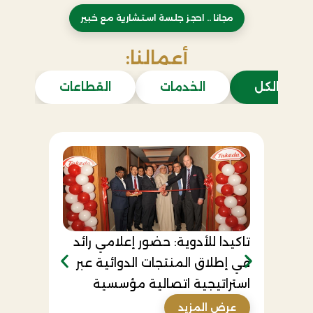
مجانا .. احجز جلسة استشارية مع خبير
أعمالنا:
الكل
الخدمات
القطاعات
الصحة
تاكيدا للأدوية: حضور إعلامي رائد
إدارة ا
في إطلاق المنتجات الدوائية عبر
المحتو
استراتيجية اتصالية مؤسسية
مع الس
عرض المزيد