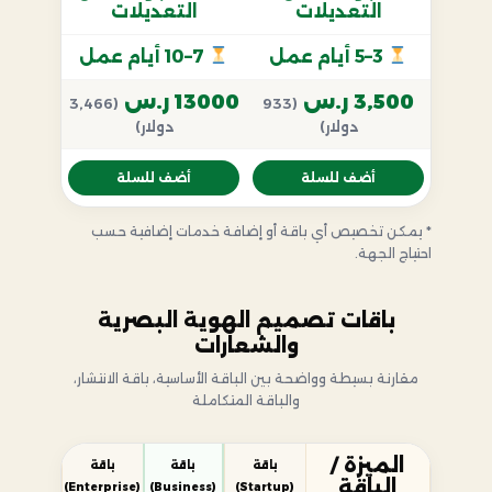
التعديلات
التعديلات
3–5 أيام عمل
7–10 أيام عمل
3,500 ر.س
13000 ر.س
(3,466
(933
دولار)
دولار)
أضف للسلة
أضف للسلة
* يمكن تخصيص أي باقة أو إضافة خدمات إضافية حسب
احتياج الجهة.
باقات تصميم الهوية البصرية
والشعارات
مقارنة بسيطة وواضحة بين الباقة الأساسية، باقة الانتشار،
والباقة المتكاملة
الميزة /
باقة
باقة
باقة
الباقة
(Enterprise)
(Business)
(Startup)