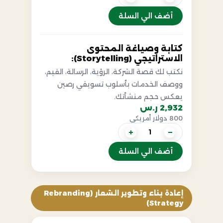
أضف الي السلة
كتابة وصياغة المحتوى
الاستراتيجي (Storytelling):
نكتب لك قصة الشركة، الرؤية، الرسالة، القيم،
ووصف الخدمات بأسلوب تسويقي رصين
يعكس حجم منشأتك.
2,932 ر.س
800 دولار أمريكي
+
−
أضف الي السلة
إعادة بناء وتطوير الشعار (Rebranding
Strategy)