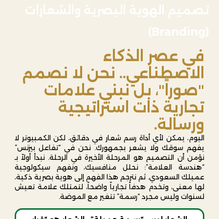
تصميم الهوية البصرية والشعارات
(Branding)
في عصر الذكاء
الاصطناعي.. نحن لا نصمم
"صوراً"، بل نبني علامات
تجارية ذات استراتيجية
ورسالة.
اليوم، يمكن لأي أداة رسم شعار في دقائق، لكن الكمبيوتر لا
يفهم سوقك ولا يشعر بجمهورك. نحن في “تفاعل بيزنس”
نؤمن أن التصميم هو المرحلة الأخيرة في الرحلة. نبدأ أولاً بـ
“هندسة العلامة”: نحلل منافسيك، ونفهم سيكولوجية
عميلك السعودي. ثم نترجم هذا الفهم إلى هوية بصرية ذكية،
لها معنى، وتخدم هدفاً تجارياً واضحاً، لتمتلك علامة تعيش
لسنوات وليس مجرد “رسمة” تتغير مع الموضة.