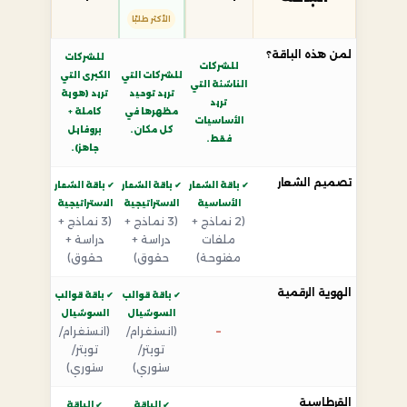
الأكثر طلبًا
لمن هذه الباقة؟
للشركات
للشركات
للشركات التي
الكبرى التي
الناشئة التي
تريد توحيد
تريد (هوية
تريد
مظهرها في
كاملة +
الأساسيات
كل مكان.
بروفايل
فقط.
جاهز).
تصميم الشعار
✔ باقة الشعار
✔ باقة الشعار
✔ باقة الشعار
الأساسية
الاستراتيجية
الاستراتيجية
(2 نماذج +
(3 نماذج +
(3 نماذج +
ملفات
دراسة +
دراسة +
مفتوحة)
حقوق)
حقوق)
الهوية الرقمية
✔ باقة قوالب
✔ باقة قوالب
السوشيال
السوشيال
(انستغرام/
(انستغرام/
—
تويتر/
تويتر/
ستوري)
ستوري)
القرطاسية
✔ الباقة
✔ الباقة