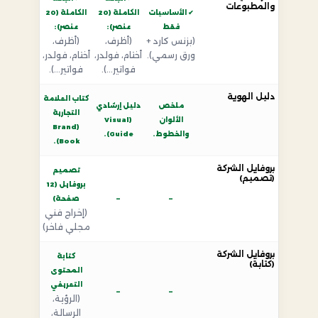
والمطبوعات
✔ الأساسيات
الكاملة (20
الكاملة (20
فقط
عنصر):
عنصر):
(بزنس كارد +
(أظرف،
(أظرف،
ورق رسمي).
أختام، فولدر،
أختام، فولدر،
فواتير...).
فواتير...).
دليل الهوية
كتاب العلامة
ملخص
دليل إرشادي
التجارية
الألوان
(Visual
(Brand
والخطوط.
Guide).
Book).
بروفايل الشركة
تصميم
(تصميم)
بروفايل (12
—
—
صفحة)
(إخراج فني
مجلي فاخر)
بروفايل الشركة
كتابة
(كتابة)
المحتوى
التعريفي
—
—
(الرؤية،
الرسالة،