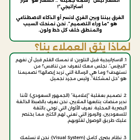
الشعار ليس “رسمة جميلة”.. الشعار هو “قرار
استراتيجي”!
الفرق بيننا وبين الفري لانسر أو الذكاء الاصطناعي
هو “ما وراء التصميم”. نحن نمنحك السبب
والمنطق خلف كل خط ولون.
لماذا يثق العملاء بنا؟
1. الاستراتيجية قبل التلوين: لا نمسك القلم قبل أن نفهم
“البيزنس”. نجلس معك لنعرف: من تنافس؟ من
تستهدف؟ وما هي الرسالة التي تريد إيصالها؟ تصميمنا
هو “حل لمشكلة”، وليس مجرد تجميل.
2. تصميم بعقلية “إعلامية” (الجمهور السعودي): لأننا
ندير منصات يتابعها الملايين، نحن نعرف بالضبط الذائقة
البصرية المحلية. نعرف الألوان التي توحي بالثقة
للسعوديين، والرموز التي تعني لهم الكثير، مما يختصر
عليك طريق الوصول لقلوبهم.
3. نظام بصري كامل (Visual System): نحن لا نسلمك