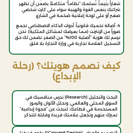
شعاراً يتيماً. نسلمك “نظاماً” متكاملاً يضمن أن تظهر
شركتك بنفس القوة والهيبة سواء على كارت شخصي
صغير أو على لوحة إعلانية ضخمة في الشارع.
4. أصالة تحميك قانونياً: أدوات الذكاء الاصطناعي تجمع
صوراً من الإنترنت (مما يعرضك لمشاكل الملكية). نحن
نرسم لك هوية “أصلية 100%” من الصفر، تضمن لك حق
التسجيل كعلامة تجارية في وزارة التجارة بلا قلق.
كيف نصمم هويتك؟ (رحلة
الإبداع)
البحث والتحليل (Research) ندرس منافسيك في
السوق المحلي والعالمي، ونحلل الألوان والرموز
المستخدمة في قطاعك، لنبحث عن “فجوة إبداعية”
تميزك عنهم وتجعل علامتك فريدة وقابلة للتذكر
التصميم والعرض (Concept Design)) يقوم فريقنا