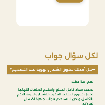
الرياض
عرض 
لكل سؤال جواب
هل أمتلك حقوق الشعار والهوية بعد التصميم؟
نعم، هذا حقك.
بمجرد سداد كامل المبلغ واستلام الملفات النهائية،
تنتقل حقوق الملكية الفكرية للشعار والهوية إليكم
بالكامل، ونحن لا نستخدم قوالب جاهزة لضمان
تفردكم.