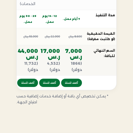
الخدمات)
مدة التنفيذ
12 - 14 يوم
25 - 30 يوم
7 أيام عمل.
عمل.
عمل.
القيمة الحقيقية
8,600 ريال
22,000 ريال
55,000 ريال
(لو طلبت مفرقة)
44,000
17,000
7,000
السعر النهائي
ر.س
ر.س
ر.س
للباقة:
(11,732
(4,532
(1866
دولار)
دولار)
دولار)
أضف للسلة
أضف للسلة
أضف للسلة
* يمكن تخصيص أي باقة أو إضافة خدمات إضافية حسب
احتياج الجهة.