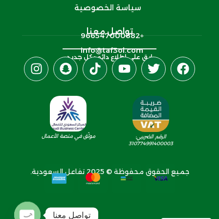
سياسة الخصوصية
تواصل معنا
+966547000882‬
info@taf3ol.com
ابق على اطلاع دائم بكل جديد
موثّق في منصة الأعمال
الرقم الضريبي:
310774991400003
جميع الحقوق محفوظة © 2025 تفاعل السعودية.
تواصل معنا