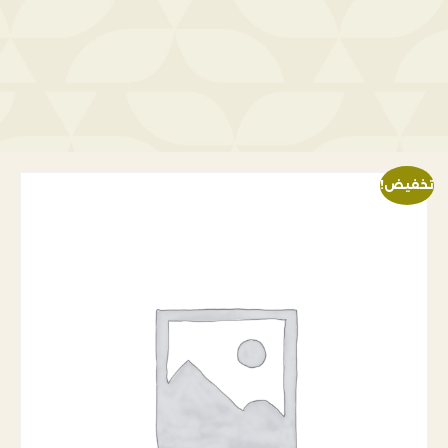
تخفيض!