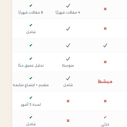
✔
✖
4 مقالات شهريًا
8 مقالات شهريًا
✔
✖
شامل
✔
✔
✖
متوسط
تحليل عميق جدًا
✔
مبسّط
شامل
متقدم + اجتماع متابعة
✔
✖
✖
لمدة 3 أشهر
✔
✔
✖
جزئي
شامل