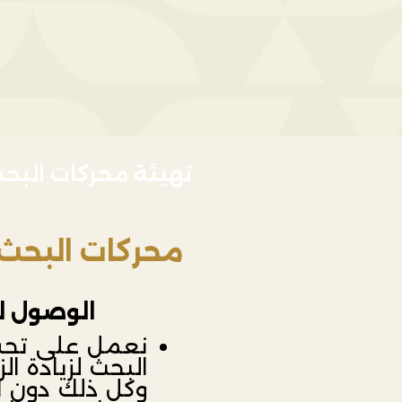
تهيئة محركات البح
محركات البحث
الوصول لل
نعمل على تحس
البحث لزيادة ال
وكل ذلك دون ال