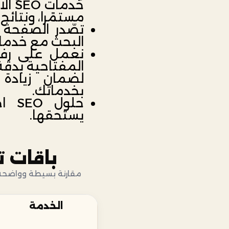
خدما
مستمًرا، ونتائج
تصّدر الصفحة 
البحث مع خدمات 
نعمل على رفع
المفتاحية بدقة
لضمان زيادة 
بخدماتك.
حلو
يستحقها.
باقات ت
مقارنة بسيطة وواضحة بي
الخدمة