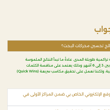
واب
تائج تحسين محركات البحث؟
اكمية طويلة المدى. عادةً ما تبدأ النتائج الملموسة
والتحسن في الترتيب بالظهور بين 3 إلى 6 أشهر، وذلك يعتمد على منافسة الكلمات
المفتاحية وحالة الموقع الحالية، ولكننا نعمل على تحقيق مكاسب سريعة (Quick Wins)
الإلكتروني الخاص بي ضمن المراكز الأولى في