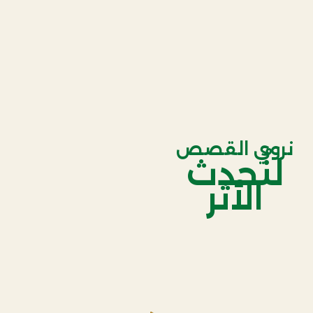
نروي القصص
لنُحدث
الأثر