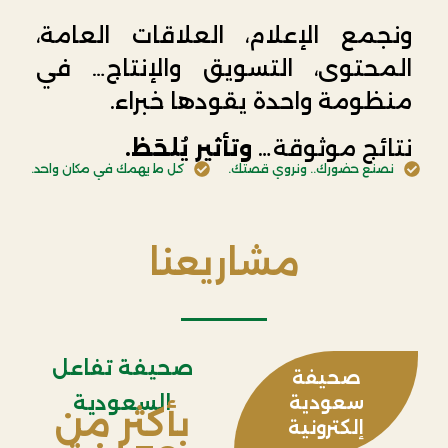
ونجمع الإعلام، العلاقات العامة،
المحتوى، التسويق والإنتاج… في
منظومة واحدة يقودها خبراء.
نتائج موثوقة
… وتأثير
يُلحَظ.
نصنع حضورك.. ونروي قصتك.
كل ما يهمك في مكان واحد.
مشاريعنا
صحيفة تفاعل
صحيفة
السعودية
سعودية
بأكثر من
إلكترونية