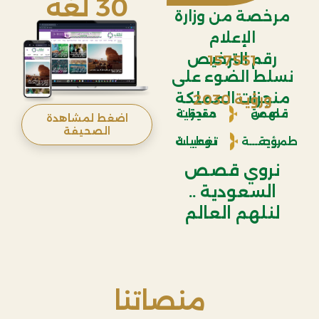
30 لغة
مرخصة من وزارة
الإعلام
رقم الترخيص
157551
نسلط الضوء على
منجزات المملكة
ورؤية 2030
قصص ملهمة
منجزات حقيقية
اضغط لمشاهدة
الصحيفة
رؤية طموحـــــة
تغطيات نوعيـــة
نروي قصص
السعودية ..
لنلهم العالم
منصاتنا