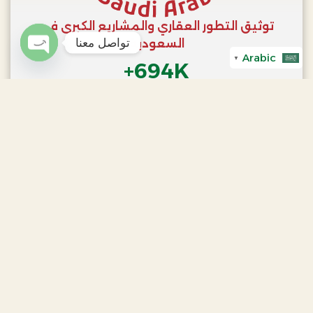
توثيق التطور العقاري والمشاريع الكبرى في
تواصل معنا
السعودية
Arabic
n Chaty
▼
+
694
K
متابـــــــــــع
+
6
M
مشاهـــــدة